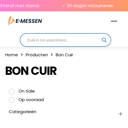
Skip
hteraf met Klarna
✓ 30 dagen retourneren
to
Men
content
Home
Producten
Bon Cuir
BON CUIR
On Sale
Op vooraad
Categorieën