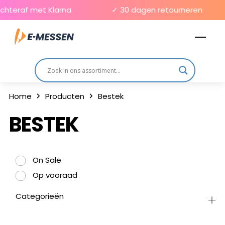
Skip
chteraf met Klarna
✓ 30 dagen retourneren
to
Men
content
Home
Producten
Bestek
BESTEK
On Sale
Op vooraad
Categorieën