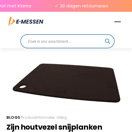
Skip
f met Klarna
✓ 30 dagen retourneren
✓
to
Men
content
BLOGS
Productinformatie
,
Uitleg
Zijn houtvezel snijplanken