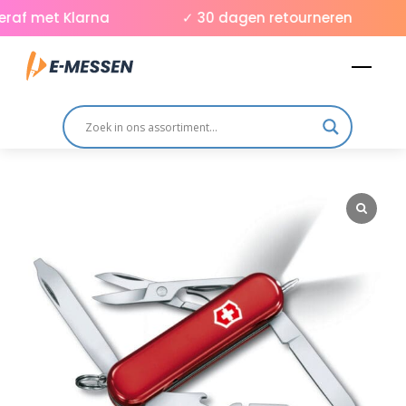
Skip
raf met Klarna
✓ 30 dagen retourneren
to
Men
content