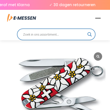
Skip
raf met Klarna
✓ 30 dagen retourneren
to
Men
content