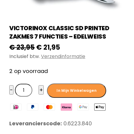
VICTORINOX CLASSIC SD PRINTED
ZAKMES 7 FUNCTIES – EDELWEISS
Oorspronkelijke
Huidige
€
23,95
€
21,95
prijs
prijs
Inclusief btw.
Verzendinformatie
was:
is:
2 op voorraad
€ 23,95.
€ 21,95.
Victorinox
−
+
In Mijn Winkelwagen
Classic
SD
Printed
Zakmes
Leverancierscode:
0.6223.840
7