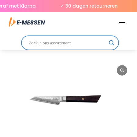
Skip
af met Klarna
✓ 30 dagen retourneren
to
Men
content