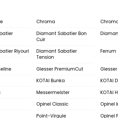
ce
Chroma
Chroma
batier
Diamant Sabatier Bon
Diamant
Cuir
atier Riyouri
Diamant Sabatier
Ferrum
Tension
eline
Giesser PremiumCut
Giesser
KOTAI Bunka
KOTAI 
a
Messermeister
KOTAI H
Opinel Classic
Opinel 
Point-Virgule
Opinel P