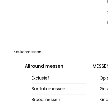
Keukenmessen
Allround messen
MESSE
Exclusief
Opl
Santokumessen
Ges
Broodmessen
Kin