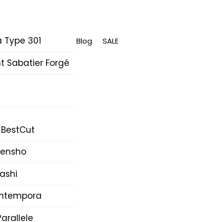
 Type 301
Blog
SALE
 Sabatier Forgé
 BestCut
Densho
ashi
Intempora
arallele