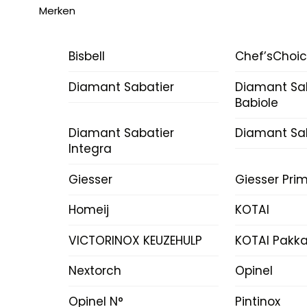
Merken
Bisbell
Chef’sChoi
Diamant Sabatier
Diamant Sa
Babiole
Diamant Sabatier
Diamant Sab
Integra
Giesser
Giesser Prim
Homeij
KOTAI
VICTORINOX KEUZEHULP
KOTAI Pakk
Nextorch
Opinel
Opinel N°
Pintinox