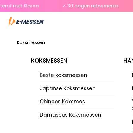
Skip
af met Klarna
✓ 30 dagen retourneren
to
Menu
content
Koksmessen
KOKSMESSEN
HAN
Beste koksmessen
Japanse Koksmessen
Chinees Koksmes
Damascus Koksmessen