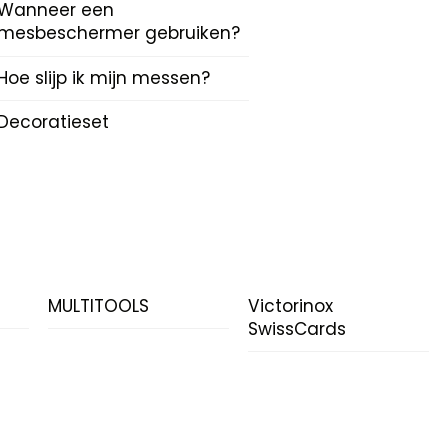
Wanneer een
mesbeschermer gebruiken?
Hoe slijp ik mijn messen?
Decoratieset
N
MULTITOOLS
Victorinox
SwissCards