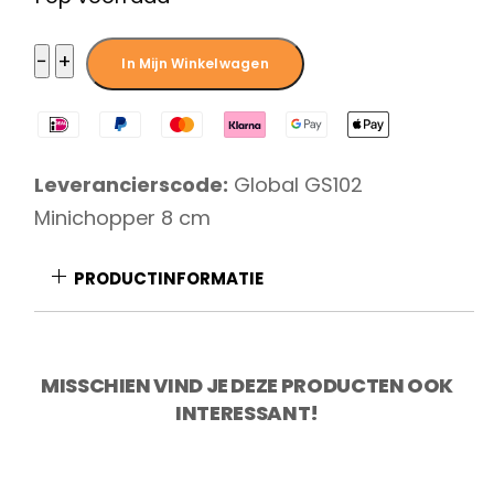
€ 99,00.
€ 72,49.
Global
−
+
In Mijn Winkelwagen
GS102
Minichopper
8
Leverancierscode:
Global GS102
cm
Minichopper 8 cm
aantal
PRODUCTINFORMATIE
MISSCHIEN VIND JE DEZE PRODUCTEN OOK
INTERESSANT!