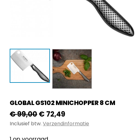
GLOBAL GS102 MINICHOPPER 8 CM
Oorspronkelijke
Huidige
€
99,00
€
72,49
prijs
prijs
Inclusief btw.
Verzendinformatie
was:
is:
1 op voorraad