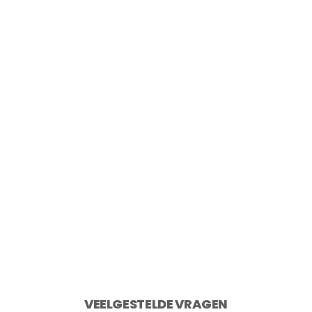
Point-Virgule Snijplank uit gerecycled
teakhout 40×30 cm
€
49,95
2 op voorraad
Toevoegen aan winkelwagen
VEELGESTELDE VRAGEN