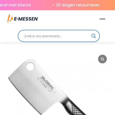
Skip
raf met Klarna
✓ 30 dagen retourneren
to
Men
content