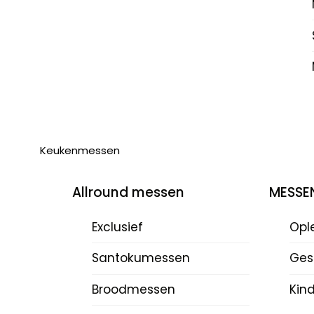
Keukenmessen
Allround messen
MESSE
Exclusief
Opl
Santokumessen
Ges
Broodmessen
Kin