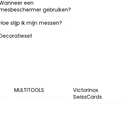
Wanneer een
mesbeschermer gebruiken?
Hoe slijp ik mijn messen?
Decoratieset
N
MULTITOOLS
Victorinox
SwissCards