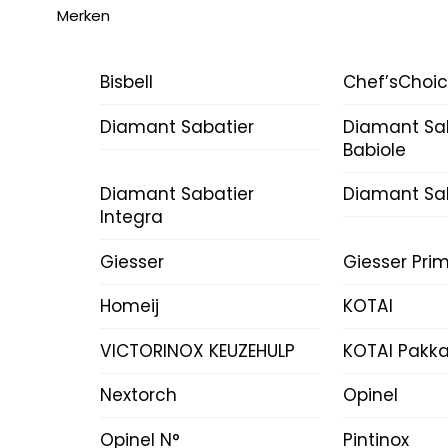
Merken
Bisbell
Chef’sChoi
Diamant Sabatier
Diamant Sa
Babiole
Diamant Sabatier
Diamant Sab
Integra
Giesser
Giesser Prim
Homeij
KOTAI
VICTORINOX KEUZEHULP
KOTAI Pakk
Nextorch
Opinel
Opinel N°
Pintinox