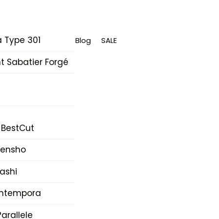
 Type 301
Blog
SALE
 Sabatier Forgé
 BestCut
Densho
ashi
Intempora
arallele