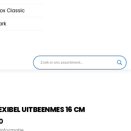
nox Classic
rk
EXIBEL UITBEENMES 16 CM
onkelijke
Huidige
0
prijs
informatie