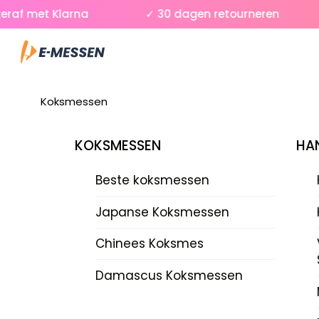
Skip
f met Klarna
✓ 30 dagen retourneren
to
Menu
content
Koksmessen
KOKSMESSEN
HAN
Beste koksmessen
Japanse Koksmessen
Chinees Koksmes
Damascus Koksmessen