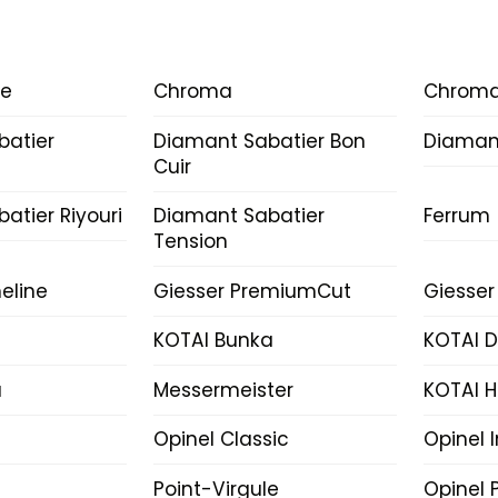
ce
Chroma
Chroma
batier
Diamant Sabatier Bon
Diamant
Cuir
atier Riyouri
Diamant Sabatier
Ferrum
Tension
eline
Giesser PremiumCut
Giesser
KOTAI Bunka
KOTAI 
a
Messermeister
KOTAI H
Opinel Classic
Opinel 
Point-Virgule
Opinel P