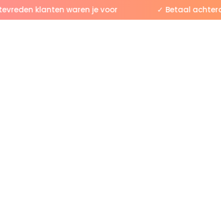
reden klanten waren je voor
✓ Betaal achteraf 