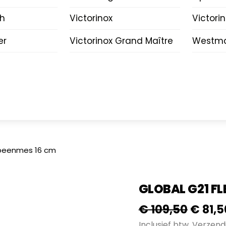
ch
Victorinox
Victori
er
Victorinox Grand Maître
Westma
itbeenmes 16 cm
GLOBAL G21 FL
Oorspr
€
109,50
€
81,5
prijs
Inclusief btw.
Verzend