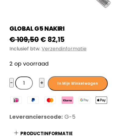
GLOBAL G5 NAKIRI
Oorspronkelijke
Huidige
€
109,50
€
82,15
prijs
prijs
Inclusief btw.
Verzendinformatie
was:
is:
2 op voorraad
€ 109,50.
€ 82,15.
Global
−
+
In Mijn Winkelwagen
G5
Nakiri
aantal
Leverancierscode:
G-5
PRODUCTINFORMATIE