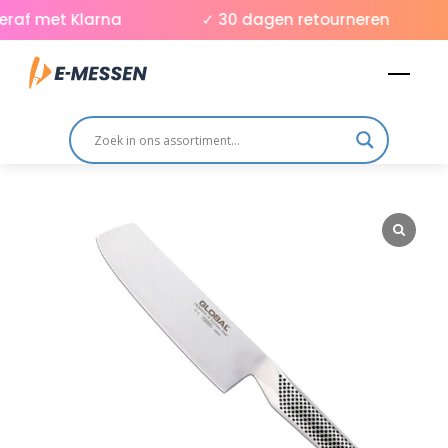
Skip
raf met Klarna
✓ 30 dagen retourneren
to
Men
content