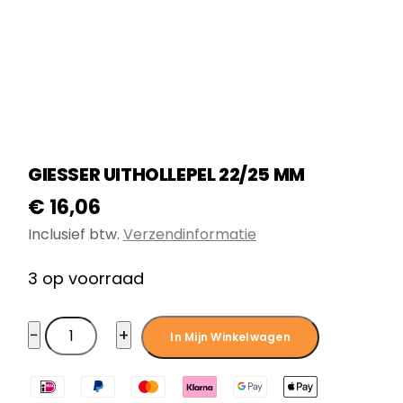
GIESSER UITHOLLEPEL 22/25 MM
€
16,06
Inclusief btw.
Verzendinformatie
3 op voorraad
Giesser
−
+
In Mijn Winkelwagen
Uithollepel
22/25