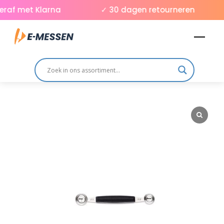
Skip
raf met Klarna
✓ 30 dagen retourneren
to
Men
content