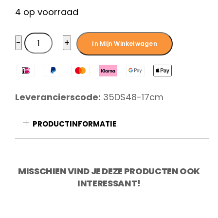
was:
is:
4 op voorraad
€ 55,95.
€ 49,75.
Diamant
−
+
In Mijn Winkelwagen
Sabatier
Riyouri
santoku
17
Leverancierscode:
35DS48-17cm
cm
aantal
PRODUCTINFORMATIE
MISSCHIEN VIND JE DEZE PRODUCTEN OOK
INTERESSANT!