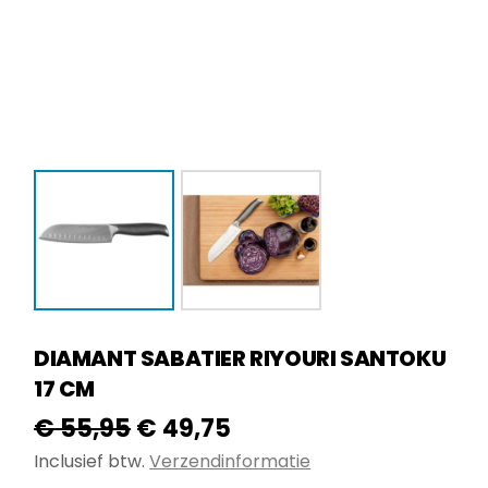
DIAMANT SABATIER RIYOURI SANTOKU
17 CM
Oorspronkelijke
Huidige
€
55,95
€
49,75
prijs
prijs
Inclusief btw.
Verzendinformatie