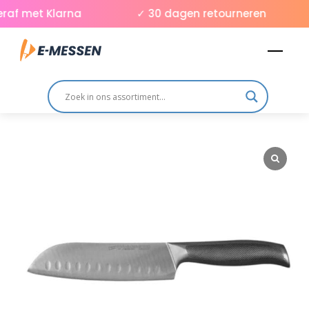
Skip
af met Klarna
✓ 30 dagen retourneren
to
Men
content