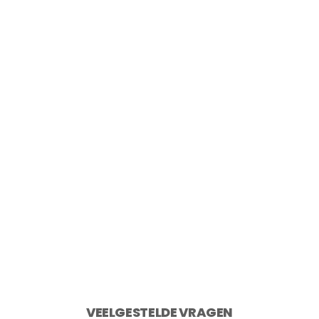
Point-Virgule Snijplank uit gerecycled
teakhout 40×30 cm
€
49,95
2 op voorraad
Toevoegen aan winkelwagen
VEELGESTELDE VRAGEN