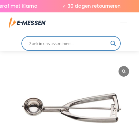
Skip
raf met Klarna
✓ 30 dagen retourneren
to
Men
content