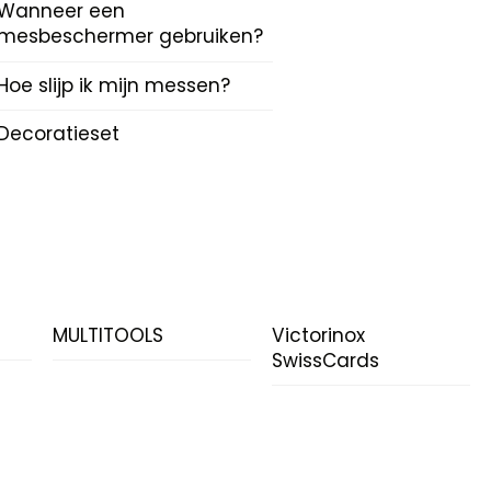
Wanneer een
mesbeschermer gebruiken?
Hoe slijp ik mijn messen?
Decoratieset
N
MULTITOOLS
Victorinox
SwissCards