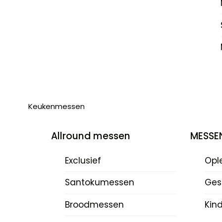
Keukenmessen
Allround messen
MESSE
Exclusief
Opl
Santokumessen
Ges
Broodmessen
Kin