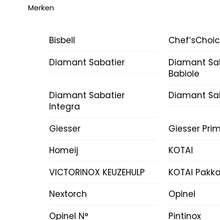
Merken
Bisbell
Chef’sChoi
Diamant Sabatier
Diamant Sa
Babiole
Diamant Sabatier
Diamant Sab
Integra
Giesser
Giesser Prim
Homeij
KOTAI
VICTORINOX KEUZEHULP
KOTAI Pakk
Nextorch
Opinel
Opinel N°
Pintinox