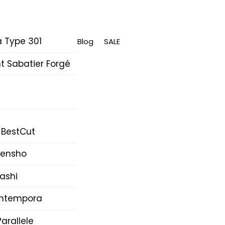
 Type 301
Blog
SALE
 Sabatier Forgé
 BestCut
Densho
ashi
Intempora
arallele