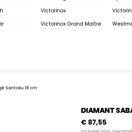
ch
Victorinox
Victori
er
Victorinox Grand Maître
Westma
gé Santoku 18 cm
DIAMANT SABA
€
87,55
Inclusief btw.
Verzend