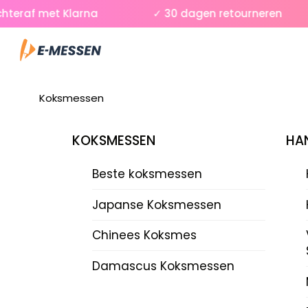
Skip
eraf met Klarna
✓ 30 dagen retourneren
to
Menu
content
Koksmessen
KOKSMESSEN
HAN
Beste koksmessen
Japanse Koksmessen
Chinees Koksmes
Damascus Koksmessen