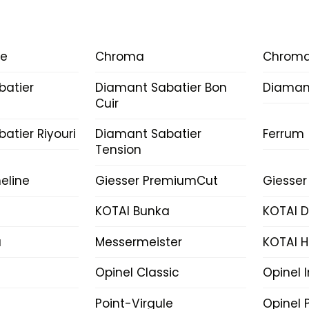
ce
Chroma
Chroma
batier
Diamant Sabatier Bon
Diamant
Cuir
atier Riyouri
Diamant Sabatier
Ferrum
Tension
eline
Giesser PremiumCut
Giesser
KOTAI Bunka
KOTAI 
a
Messermeister
KOTAI H
Opinel Classic
Opinel 
Point-Virgule
Opinel P