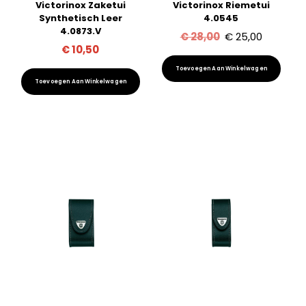
Victorinox Zaketui
Victorinox Riemetui
productpagina
Synthetisch Leer
4.0545
4.0873.V
Oorspronkelijk
Huidige
€
28,00
€
25,00
€
10,50
prijs
prijs
Toevoegen Aan Winkelwagen
was:
is:
Toevoegen Aan Winkelwagen
€ 28,00.
€ 25,00.