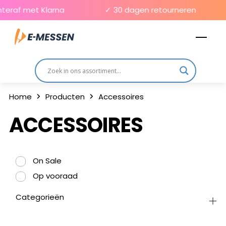
Skip
teraf met Klarna
✓ 30 dagen retourneren
to
Men
content
Home
Producten
Accessoires
ACCESSOIRES
On Sale
Op vooraad
Categorieën