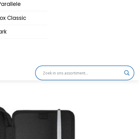
arallele
nox Classic
rk