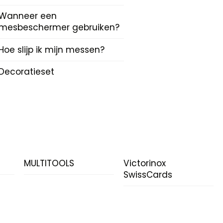
Wanneer een
mesbeschermer gebruiken?
Hoe slijp ik mijn messen?
Decoratieset
N
MULTITOOLS
Victorinox
SwissCards