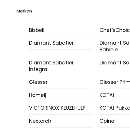
Merken
Bisbell
Chef’sChoi
Diamant Sabatier
Diamant Sa
Babiole
Diamant Sabatier
Diamant Sab
Integra
Giesser
Giesser Prim
Homeij
KOTAI
VICTORINOX KEUZEHULP
KOTAI Pakk
Nextorch
Opinel