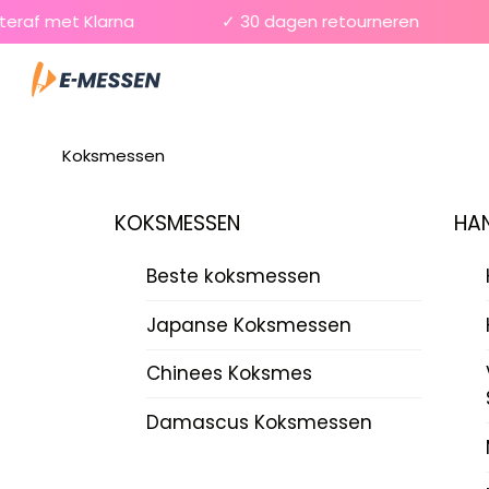
Skip
af met Klarna
✓ 30 dagen retourneren
✓
to
Menu
content
Koksmessen
KOKSMESSEN
HAN
Beste koksmessen
Japanse Koksmessen
Chinees Koksmes
Damascus Koksmessen