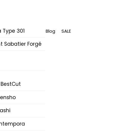
 Type 301
Blog
SALE
 Sabatier Forgé
 BestCut
Densho
ashi
Intempora