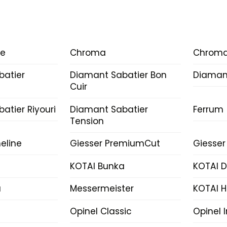
ce
Chroma
Chroma
batier
Diamant Sabatier Bon
Diamant
Cuir
atier Riyouri
Diamant Sabatier
Ferrum
Tension
eline
Giesser PremiumCut
Giesser
KOTAI Bunka
KOTAI 
a
Messermeister
KOTAI H
Opinel Classic
Opinel 