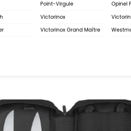
Point-Virgule
Opinel P
ch
Victorinox
Victori
er
Victorinox Grand Maître
Westma