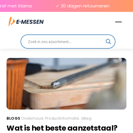
Skip
f met Klarna
✓ 30 dagen retourneren
✓
to
Men
content
BLOGS
Onderhoud
,
Productinformatie
,
Uitleg
Wat is het beste aanzetstaal?