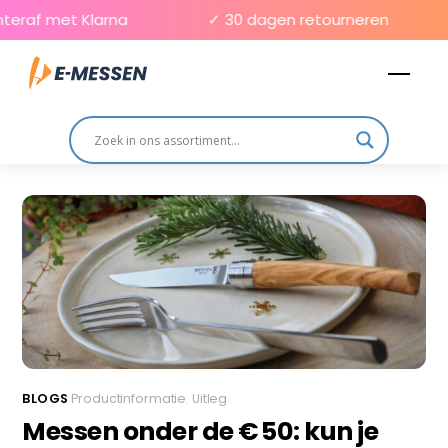
Skip
eraf met Klarna
✓ 30 dagen retourneren
to
Men
content
BLOGS
Productinformatie
,
Uitleg
Messen onder de € 50: kun je