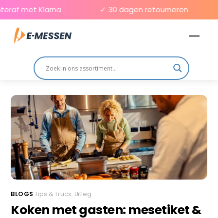
Skip
eraf met Klarna
✓ 30 dagen retourneren
to
Men
content
BLOGS
Tips & Trucs
,
Uitleg
Koken met gasten: mesetiket &