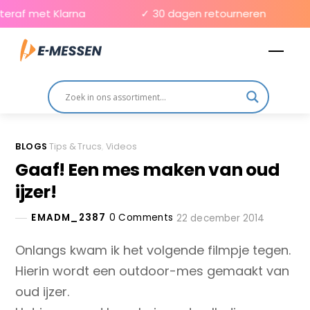
Skip
eraf met Klarna
✓ 30 dagen retourneren
to
Men
content
BLOGS
Tips & Trucs
,
Videos
Gaaf! Een mes maken van oud
ijzer!
EMADM_2387
0 Comments
22 december 2014
Onlangs kwam ik het volgende filmpje tegen.
Hierin wordt een outdoor-mes gemaakt van
oud ijzer.