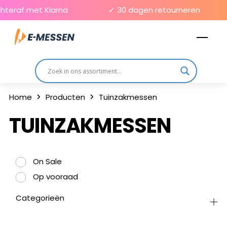
Skip
hteraf met Klarna
✓ 30 dagen retourneren
to
Men
content
Home
Producten
Tuinzakmessen
TUINZAKMESSEN
On Sale
Op vooraad
Categorieën